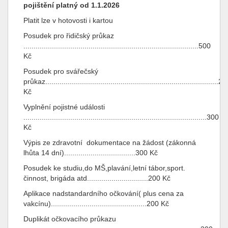
pojištění
platný od 1.1.2026
Platit lze v hotovosti i kartou
Posudek pro řidičský průkaz
......................................................................................500
Kč
Posudek pro svářečský
průkaz.....................................................................................2
Kč
Vyplnění pojistné události
..........................................................................................300
Kč
Výpis ze zdravotní dokumentace na žádost (zákonná
lhůta 14 dní)...................................300 Kč
Posudek ke studiu,do MŠ,plavání,letní tábor,sport.
činnost, brigáda atd..............................200 Kč
Aplikace nadstandardního očkování( plus cena za
vakcínu)...............................................200 Kč
Duplikát očkovacího průkazu