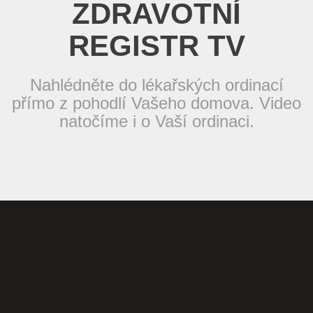
ZDRAVOTNÍ
REGISTR TV
Nahlédněte do lékařských ordinací
přímo z pohodlí Vašeho domova. Video
natočíme i o Vaší ordinaci.