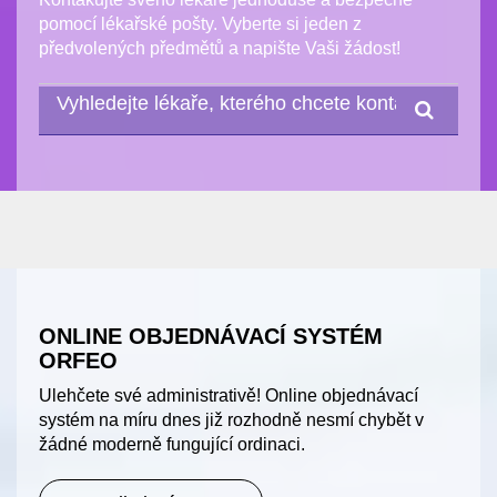
pomocí lékařské pošty. Vyberte si jeden z
předvolených předmětů a napište Vaši žádost!
ONLINE OBJEDNÁVACÍ SYSTÉM
ORFEO
Ulehčete své administrativě! Online objednávací
systém na míru dnes již rozhodně nesmí chybět v
žádné moderně fungující ordinaci.