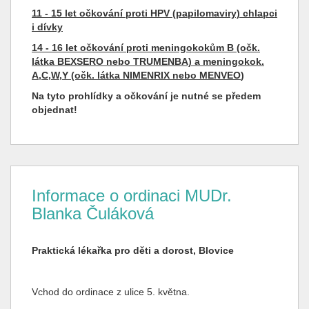
11 - 15 let očkování proti HPV (papilomaviry) chlapci
i dívky
14 - 16 let očkování proti meningokokům B (očk.
látka BEXSERO nebo TRUMENBA) a meningokok.
A,C,W,Y (očk. látka NIMENRIX nebo MENVEO
)
Na tyto prohlídky a očkování je nutné se předem
objednat!
Informace o ordinaci MUDr.
Blanka Čuláková
Praktická lékařka pro děti a dorost, Blovice
Vchod do ordinace z ulice 5. května.