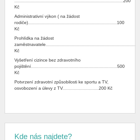
.......................................................................................200
Kč
Administrativní výkon ( na žádost
rodiče).......................................................................100
Kč
Prohlídka na žádost
zaměstnavatele.........................................................................
Kč
Vyšetření cizince bez zdravotního
pojištění.....................................................................500
Kč
Potvrzení zdravotní způsobilosti ke sportu a TV,
osvobození a úlevy z TV.............................200 Kč
Kde nás najdete?