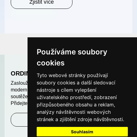
Zjistit více
Používáme soubory
cookies
ORDINACE ROKU
Tyto webové stránky používají
soubory cookies a další sledovací
Zasloužíte si uznání. Odměňujeme nejlepší a
nástroje s cílem vylepšení
moderní ordinace v České republice. Další ročník
soutěže ORDINACE ROKU je v plném proudu.
uživatelského prostředí, zobrazení
Přidejte se k nám a soutěžte o hodnotné ceny!
přizpůsobeného obsahu a reklam,
analýzy návštěvnosti webových
stránek a zjištění zdroje návštěvnosti.
Zjistit více
Souhlasím