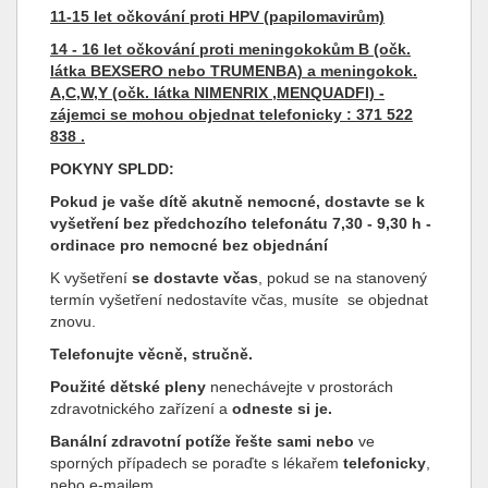
11-15 let očkování proti HPV (papilomavirům)
14 - 16 let očkování proti meningokokům B (očk.
látka BEXSERO nebo TRUMENBA) a meningokok.
A,C,W,Y (očk. látka NIMENRIX ,MENQUADFI) -
zájemci se mohou objednat telefonicky : 371 522
838 .
POKYNY SPLDD:
Pokud je vaše dítě akutně nemocné, dostavte se k
vyšetření bez předchozího telefonátu 7,30 - 9,30 h -
ordinace pro nemocné bez objednání
K vyšetření
se dostavte včas
, pokud se na stanovený
termín vyšetření nedostavíte včas, musíte se objednat
znovu.
Telefonujte věcně, stručně.
Použité dětské pleny
nenechávejte v prostorách
zdravotnického zařízení a
odneste si je.
Banální zdravotní potíže řešte sami
nebo
ve
sporných případech se poraďte s lékařem
telefonicky
,
nebo e-mailem.