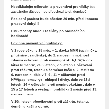
Neodkládejte očkování a preventivní prohlídky
bez
závažného důvodu - po předchozí telef. domluvě.
Poslední pacient bude ošetřen 20 min. před koncem
pracovní doby!!!
SMS recepty budou zasílány po ordinačních
hodinách!
Povinné preventivní prohlídky:
V 1 roce věku, v 18 měs. + 1. dávka MMR (spalničky,
příušnice , zarděnky), do 2. narozenin možnost
zdarma očkování proti meningokok. A,C,W,Y- očk.
látka Nimenrix, ve 3 letech, v 5 letech + očkování
proti záškrtu, tetanu a černému kašli a 2. MMR do
6. narozenin, dále v 7, 9 , 11 + očkování proti
HPV(papilomaviry) - chlapci i dívky, dále ve 13ti
letech, 14 + očkování proti meningokokům , dále v
15 a 17 letech a výstupní prohlídka 1 měsíc před 19.
narozeninami
V 10ti letech přeočkování proti záškrtu, tetanu,
černému kašli a obrně.