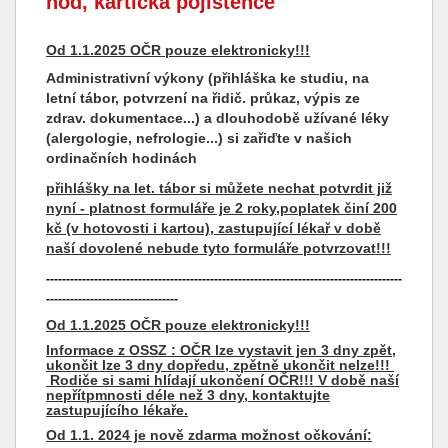
hod, kartička pojištěnce
Od 1.1.2025 OČR pouze elektronicky!!!
Administrativní výkony (přihláška ke studiu, na
letní tábor, potvrzení na řidič. průkaz, výpis ze
zdrav. dokumentace...) a dlouhodobě užívané léky
(alergologie, nefrologie...) si zařiďte v našich
ordinačních hodinách
přihlášky na let. tábor si můžete nechat potvrdit již
nyní - platnost formuláře je 2 roky,poplatek činí 200
kč (v hotovosti i kartou), zastupující lékař v době
naší dovolené nebude tyto formuláře potvrzovat!!!
-----------------------------------------------------------------------------------------
---------------------------------
Od 1.1.2025 OČR pouze elektronicky!!!
Informace z OSSZ : OČR lze vystavit jen 3 dny zpět,
ukončit lze 3 dny dopředu, zpětně ukončit nelze!!!
Rodiče si sami hlídají ukončení OČR!!! V době naší
nepřítpmnosti déle než 3 dny, kontaktujte
zastupujícího lékaře.
Od 1.1. 2024 je nově zdarma možnost očkování: